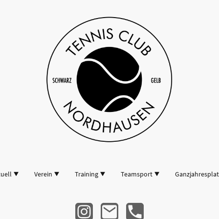
uell
Verein
Training
Teamsport
Ganzjahresplat